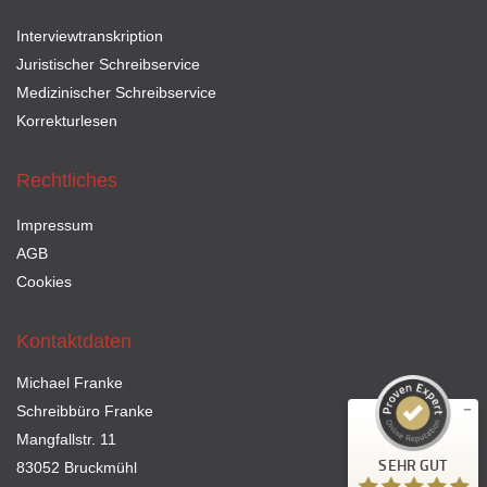
Interviewtranskription
Juristischer Schreibservice
Medizinischer Schreibservice
Korrekturlesen
Rechtliches
Impressum
AGB
Cookies
Kontaktdaten
Kundenbewertungen und Erfahrungen zu
Schreibbüro Franke
Michael Franke
Schreibbüro Franke
SEHR GUT
11
Mangfallstr. 11
2
Bewertungen von
SEHR GUT
83052 Bruckmühl
anderen Quellen
5,00
/
5,00