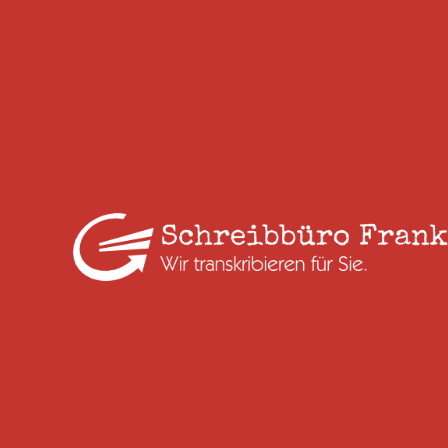
Kürzere Diktate können wir häufig noch am selben Tag
bearbeiten. Bei umfangreicheren Aufträgen, etwa
längeren Interviews oder größeren Dateimengen, teilen
wir Ihnen vorab einen realistischen Fertigstellungstermin
mit. Auch kurzfristige Aufträge sind nach Absprache
möglich.
Schreiben Sie auch medizinische Diktate und
Arztbriefe?
Ja. Der medizinische Schreibservice gehört zu unseren
Schwerpunkten. Wir bearbeiten unter anderem
Arztbriefe, Befunde, Gutachten, OP-Berichte und
weitere medizinische Diktate für Ärzte, Praxen, Kliniken
und medizinische Einrichtungen.